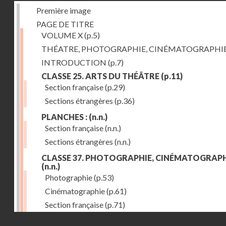
Première image
PAGE DE TITRE
VOLUME X
(p.5)
THÉATRE, PHOTOGRAPHIE, CINÉMATOGRAPHI
INTRODUCTION
(p.7)
CLASSE 25. ARTS DU THÉÂTRE
(p.11)
Section française
(p.29)
Sections étrangères
(p.36)
PLANCHES :
(n.n.)
Section française
(n.n.)
Sections étrangères
(n.n.)
CLASSE 37. PHOTOGRAPHIE, CINÉMATOGRAPH
(n.n.)
Photographie
(p.53)
Cinématographie
(p.61)
Section française
(p.71)
Droits réservés - CNAM
Sections étrangères
(p.84)