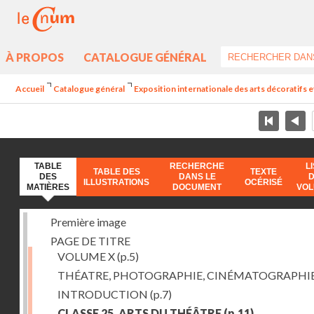
À PROPOS
CATALOGUE GÉNÉRAL
Accueil
Catalogue général
Exposition internationale des arts décoratifs e
TABLE
RECHERCHE
L
TABLE DES
TEXTE
DES
DANS LE
ILLUSTRATIONS
OCÉRISÉ
MATIÈRES
DOCUMENT
VO
Première image
PAGE DE TITRE
VOLUME X
(p.5)
THÉATRE, PHOTOGRAPHIE, CINÉMATOGRAPHI
INTRODUCTION
(p.7)
CLASSE 25. ARTS DU THÉÂTRE
(p.11)