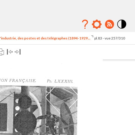
Mode
contraste
'industrie, des postes et des télégraphes (1894-1929...
pl.83 - vue 257/310
élévé