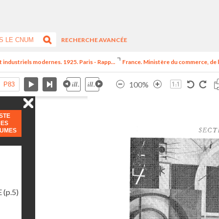
RECHERCHE AVANCÉE
t industriels modernes. 1925. Paris - Rapp...
France. Ministère du commerce, de l
100%
ISTE
DES
LUMES
E
(p.5)