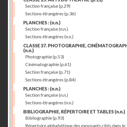
Section française
(p.29)
Sections étrangères
(p.36)
PLANCHES :
(n.n.)
Section française
(n.n.)
Sections étrangères
(n.n.)
CLASSE 37. PHOTOGRAPHIE, CINÉMATOGRAPH
(n.n.)
Photographie
(p.53)
Cinématographie
(p.61)
Section française
(p.71)
Sections étrangères
(p.84)
PLANCHES :
(n.n.)
Section française
(n.n.)
Sections étrangères
(n.n.)
BIBLIOGRAPHIE, RÉPERTOIRE ET TABLES
(n.n.)
Bibliographie
(p.93)
Répertoire alphabétique des exposants cités dans le