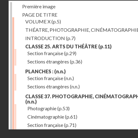
Première image
PAGE DE TITRE
VOLUME X
(p.5)
THÉATRE, PHOTOGRAPHIE, CINÉMATOGRAPHI
INTRODUCTION
(p.7)
CLASSE 25. ARTS DU THÉÂTRE
(p.11)
Section française
(p.29)
Sections étrangères
(p.36)
PLANCHES :
(n.n.)
Section française
(n.n.)
Sections étrangères
(n.n.)
CLASSE 37. PHOTOGRAPHIE, CINÉMATOGRAPH
(n.n.)
Photographie
(p.53)
Cinématographie
(p.61)
Section française
(p.71)
Droits réservés - CNAM
Sections étrangères
(p.84)