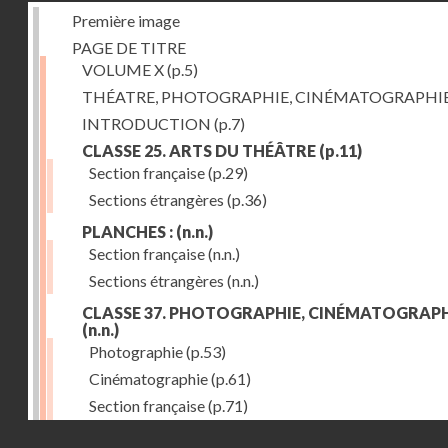
Première image
PAGE DE TITRE
VOLUME X
(p.5)
THÉATRE, PHOTOGRAPHIE, CINÉMATOGRAPHI
INTRODUCTION
(p.7)
CLASSE 25. ARTS DU THÉÂTRE
(p.11)
Section française
(p.29)
Sections étrangères
(p.36)
PLANCHES :
(n.n.)
Section française
(n.n.)
Sections étrangères
(n.n.)
CLASSE 37. PHOTOGRAPHIE, CINÉMATOGRAPH
(n.n.)
Photographie
(p.53)
Cinématographie
(p.61)
Section française
(p.71)
Droits réservés - CNAM
Sections étrangères
(p.84)