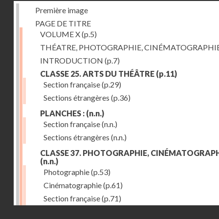
Première image
PAGE DE TITRE
VOLUME X
(p.5)
THÉATRE, PHOTOGRAPHIE, CINÉMATOGRAPHI
INTRODUCTION
(p.7)
CLASSE 25. ARTS DU THÉÂTRE
(p.11)
Section française
(p.29)
Sections étrangères
(p.36)
PLANCHES :
(n.n.)
Section française
(n.n.)
Sections étrangères
(n.n.)
CLASSE 37. PHOTOGRAPHIE, CINÉMATOGRAPH
(n.n.)
Photographie
(p.53)
Cinématographie
(p.61)
Section française
(p.71)
Droits réservés - CNAM
Sections étrangères
(p.84)