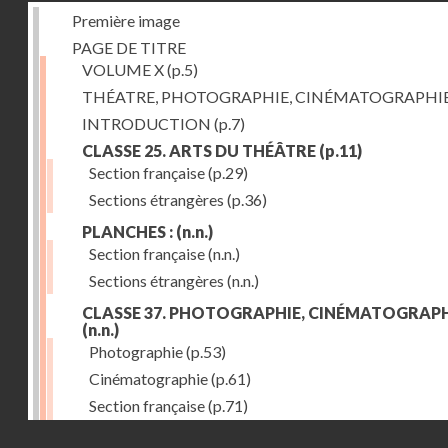
Première image
PAGE DE TITRE
VOLUME X
(p.5)
THÉATRE, PHOTOGRAPHIE, CINÉMATOGRAPHI
INTRODUCTION
(p.7)
CLASSE 25. ARTS DU THÉÂTRE
(p.11)
Section française
(p.29)
Sections étrangères
(p.36)
PLANCHES :
(n.n.)
Section française
(n.n.)
Sections étrangères
(n.n.)
CLASSE 37. PHOTOGRAPHIE, CINÉMATOGRAPH
(n.n.)
Photographie
(p.53)
Cinématographie
(p.61)
Section française
(p.71)
Droits réservés - CNAM
Sections étrangères
(p.84)