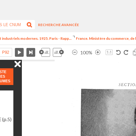
RECHERCHE AVANCÉE
t industriels modernes. 1925. Paris - Rapp...
France. Ministère du commerce, de l
100%
ISTE
DES
LUMES
E
(p.5)