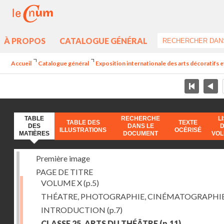
À PROPOS
CATALOGUE GÉNÉRAL
Accueil
Catalogue général
Exposition internationale des arts décoratifs e
TABLE
RECHERCHE
L
TABLE DES
TEXTE
DES
DANS LE
ILLUSTRATIONS
OCÉRISÉ
MATIÈRES
DOCUMENT
VO
Première image
PAGE DE TITRE
VOLUME X
(p.5)
THÉATRE, PHOTOGRAPHIE, CINÉMATOGRAPHI
INTRODUCTION
(p.7)
CLASSE 25. ARTS DU THÉÂTRE
(p.11)