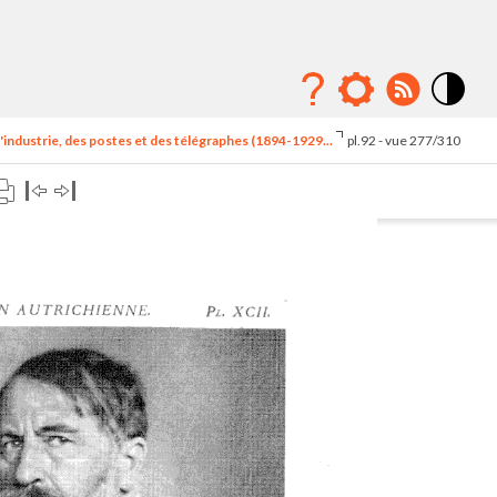
Mode
contraste
'industrie, des postes et des télégraphes (1894-1929...
pl.92 - vue 277/310
élévé