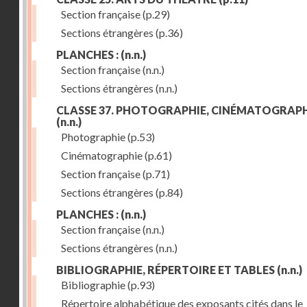
Section française
(p.29)
Sections étrangères
(p.36)
PLANCHES :
(n.n.)
Section française
(n.n.)
Sections étrangères
(n.n.)
CLASSE 37. PHOTOGRAPHIE, CINÉMATOGRAPH
(n.n.)
Photographie
(p.53)
Cinématographie
(p.61)
Section française
(p.71)
Sections étrangères
(p.84)
PLANCHES :
(n.n.)
Section française
(n.n.)
Sections étrangères
(n.n.)
BIBLIOGRAPHIE, RÉPERTOIRE ET TABLES
(n.n.)
Bibliographie
(p.93)
Répertoire alphabétique des exposants cités dans le