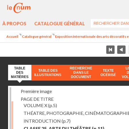
À PROPOS
CATALOGUE GÉNÉRAL
Accueil
Catalogue général
Exposition internationale des arts décoratifs e
TABLE
RECHERCHE
L
TABLE DES
TEXTE
DES
DANS LE
ILLUSTRATIONS
OCÉRISÉ
MATIÈRES
DOCUMENT
VO
Première image
PAGE DE TITRE
VOLUME X
(p.5)
THÉATRE, PHOTOGRAPHIE, CINÉMATOGRAPHI
INTRODUCTION
(p.7)
CLASSE 25. ARTS DU THÉÂTRE
(p.11)