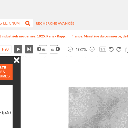
RECHERCHE AVANCÉE
t industriels modernes. 1925. Paris - Rapp...
France. Ministère du commerce, de l
100%
ISTE
DES
LUMES
E
(p.5)