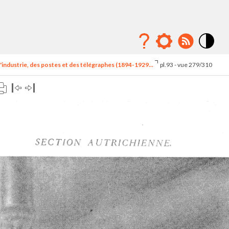
Mode
contraste
'industrie, des postes et des télégraphes (1894-1929...
pl.93 - vue 279/310
élévé