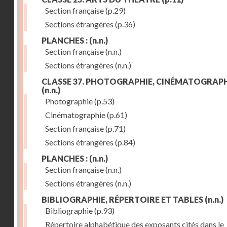
Section française
(p.29)
Sections étrangères
(p.36)
PLANCHES :
(n.n.)
Section française
(n.n.)
Sections étrangères
(n.n.)
CLASSE 37. PHOTOGRAPHIE, CINÉMATOGRAPH
(n.n.)
Photographie
(p.53)
Cinématographie
(p.61)
Section française
(p.71)
Sections étrangères
(p.84)
PLANCHES :
(n.n.)
Section française
(n.n.)
Sections étrangères
(n.n.)
BIBLIOGRAPHIE, RÉPERTOIRE ET TABLES
(n.n.)
Bibliographie
(p.93)
Répertoire alphabétique des exposants cités dans le