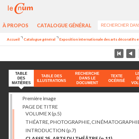
À PROPOS
CATALOGUE GÉNÉRAL
Accueil
Catalogue général
Exposition internationale des arts décoratifs e
TABLE
RECHERCHE
L
TABLE DES
TEXTE
DES
DANS LE
ILLUSTRATIONS
OCÉRISÉ
MATIÈRES
DOCUMENT
VO
Première image
PAGE DE TITRE
VOLUME X
(p.5)
THÉATRE, PHOTOGRAPHIE, CINÉMATOGRAPHI
INTRODUCTION
(p.7)
CLASSE 25. ARTS DU THÉÂTRE
(p.11)