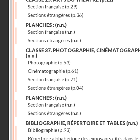
Section française
(p.29)
Sections étrangères
(p.36)
PLANCHES :
(n.n.)
Section française
(n.n.)
Sections étrangères
(n.n.)
CLASSE 37. PHOTOGRAPHIE, CINÉMATOGRAPH
(n.n.)
Photographie
(p.53)
Cinématographie
(p.61)
Section française
(p.71)
Sections étrangères
(p.84)
PLANCHES :
(n.n.)
Section française
(n.n.)
Sections étrangères
(n.n.)
BIBLIOGRAPHIE, RÉPERTOIRE ET TABLES
(n.n.)
Bibliographie
(p.93)
Répertoire alphabétique des exposants cités dans le