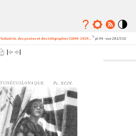
Mode
contraste
'industrie, des postes et des télégraphes (1894-1929...
pl.94 - vue 281/310
élévé