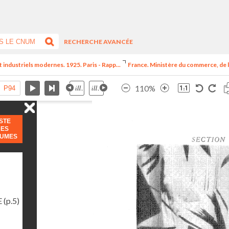
RECHERCHE AVANCÉE
t industriels modernes. 1925. Paris - Rapp...
France. Ministère du commerce, de l
110%
ISTE
DES
LUMES
E
(p.5)