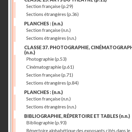
Section française
(p.29)
Sections étrangères
(p.36)
PLANCHES :
(n.n.)
Section française
(n.n.)
Sections étrangères
(n.n.)
CLASSE 37. PHOTOGRAPHIE, CINÉMATOGRAPH
(n.n.)
Photographie
(p.53)
Cinématographie
(p.61)
Section française
(p.71)
Sections étrangères
(p.84)
PLANCHES :
(n.n.)
Section française
(n.n.)
Sections étrangères
(n.n.)
BIBLIOGRAPHIE, RÉPERTOIRE ET TABLES
(n.n.)
Bibliographie
(p.93)
Répertoire alphabétique des exposants cités dans le