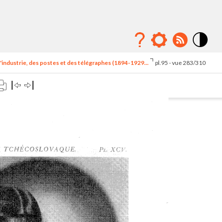
Mode
contraste
'industrie, des postes et des télégraphes (1894-1929...
pl.95 - vue 283/310
élévé