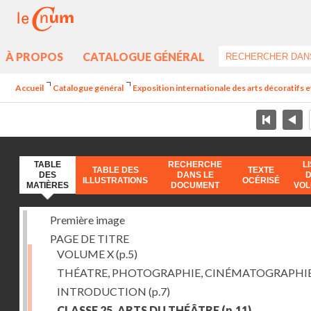
À PROPOS
CATALOGUE GÉNÉRAL
Accueil
Catalogue général
Exposition internationale des arts décoratifs e
TABLE
RECHERCHE
L
TABLE DES
TEXTE
DES
DANS LE
ILLUSTRATIONS
OCÉRISÉ
MATIÈRES
DOCUMENT
VO
Première image
PAGE DE TITRE
VOLUME X
(p.5)
THÉATRE, PHOTOGRAPHIE, CINÉMATOGRAPHI
INTRODUCTION
(p.7)
CLASSE 25. ARTS DU THÉÂTRE
(p.11)