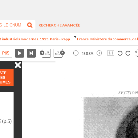
RECHERCHE AVANCÉE
t industriels modernes. 1925. Paris - Rapp...
France. Ministère du commerce, de l
100%
ISTE
DES
LUMES
E
(p.5)