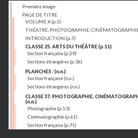
Première image
PAGE DE TITRE
VOLUME X
(p.5)
THÉATRE, PHOTOGRAPHIE, CINÉMATOGRAPHI
INTRODUCTION
(p.7)
CLASSE 25. ARTS DU THÉÂTRE
(p.11)
Section française
(p.29)
Sections étrangères
(p.36)
PLANCHES :
(n.n.)
Section française
(n.n.)
Sections étrangères
(n.n.)
CLASSE 37. PHOTOGRAPHIE, CINÉMATOGRAPH
(n.n.)
Photographie
(p.53)
Cinématographie
(p.61)
Section française
(p.71)
Droits réservés - CNAM
Sections étrangères
(p.84)