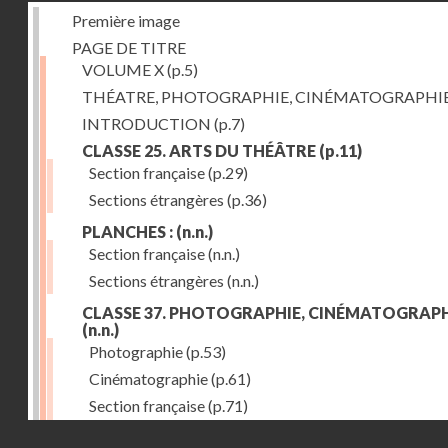
Première image
PAGE DE TITRE
VOLUME X
(p.5)
THÉATRE, PHOTOGRAPHIE, CINÉMATOGRAPHI
INTRODUCTION
(p.7)
CLASSE 25. ARTS DU THÉÂTRE
(p.11)
Section française
(p.29)
Sections étrangères
(p.36)
PLANCHES :
(n.n.)
Section française
(n.n.)
Sections étrangères
(n.n.)
CLASSE 37. PHOTOGRAPHIE, CINÉMATOGRAPH
(n.n.)
Photographie
(p.53)
Cinématographie
(p.61)
Section française
(p.71)
Droits réservés - CNAM
Sections étrangères
(p.84)