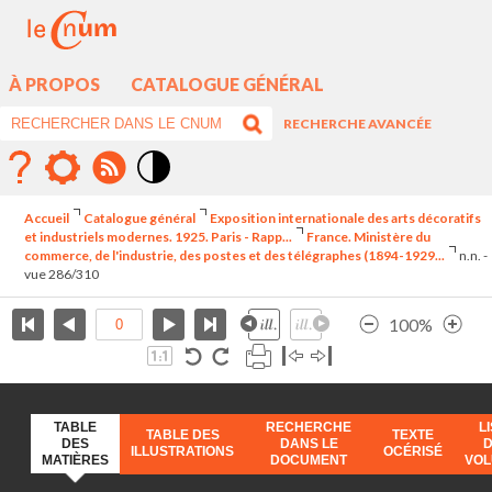
À PROPOS
CATALOGUE GÉNÉRAL
RECHERCHE AVANCÉE
Mode
contraste
Accueil
Catalogue général
Exposition internationale des arts décoratifs
élévé
et industriels modernes. 1925. Paris - Rapp...
France. Ministère du
commerce, de l'industrie, des postes et des télégraphes (1894-1929...
n.n. -
vue 286/310
100%
TABLE
RECHERCHE
L
TABLE DES
TEXTE
DES
DANS LE
ILLUSTRATIONS
OCÉRISÉ
MATIÈRES
DOCUMENT
VO