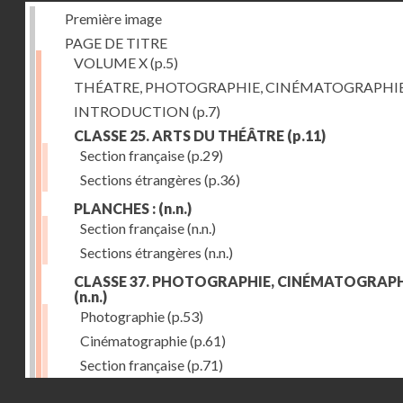
Première image
PAGE DE TITRE
VOLUME X
(p.5)
THÉATRE, PHOTOGRAPHIE, CINÉMATOGRAPHI
INTRODUCTION
(p.7)
CLASSE 25. ARTS DU THÉÂTRE
(p.11)
Section française
(p.29)
Sections étrangères
(p.36)
PLANCHES :
(n.n.)
Section française
(n.n.)
Sections étrangères
(n.n.)
CLASSE 37. PHOTOGRAPHIE, CINÉMATOGRAPH
(n.n.)
Photographie
(p.53)
Cinématographie
(p.61)
Section française
(p.71)
Droits réservés - CNAM
Sections étrangères
(p.84)