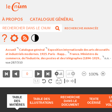
À PROPOS
CATALOGUE GÉNÉRAL
RECHERCHE AVANCÉE
Mode
contraste
Accueil
Catalogue général
Exposition internationale des arts décoratifs
élévé
et industriels modernes. 1925. Paris - Rapp...
France. Ministère du
commerce, de l'industrie, des postes et des télégraphes (1894-1929...
n.n. -
vue 287/310
100%
TABLE
RECHERCHE
L
TABLE DES
TEXTE
DES
DANS LE
ILLUSTRATIONS
OCÉRISÉ
MATIÈRES
DOCUMENT
VO