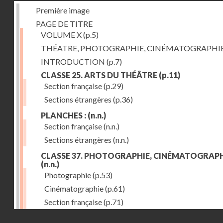
Première image
PAGE DE TITRE
VOLUME X
(p.5)
THÉATRE, PHOTOGRAPHIE, CINÉMATOGRAPHI
INTRODUCTION
(p.7)
CLASSE 25. ARTS DU THÉÂTRE
(p.11)
Section française
(p.29)
Sections étrangères
(p.36)
PLANCHES :
(n.n.)
Section française
(n.n.)
Sections étrangères
(n.n.)
CLASSE 37. PHOTOGRAPHIE, CINÉMATOGRAPH
(n.n.)
Photographie
(p.53)
Cinématographie
(p.61)
Section française
(p.71)
Droits réservés - CNAM
Sections étrangères
(p.84)