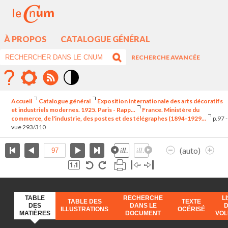
À PROPOS
CATALOGUE GÉNÉRAL
RECHERCHE AVANCÉE
Mode
contraste
Accueil
Catalogue général
Exposition internationale des arts décoratifs
élévé
et industriels modernes. 1925. Paris - Rapp...
France. Ministère du
commerce, de l'industrie, des postes et des télégraphes (1894-1929...
p.97 -
vue 293/310
(auto)
TABLE
RECHERCHE
L
TABLE DES
TEXTE
DES
DANS LE
ILLUSTRATIONS
OCÉRISÉ
MATIÈRES
DOCUMENT
VO