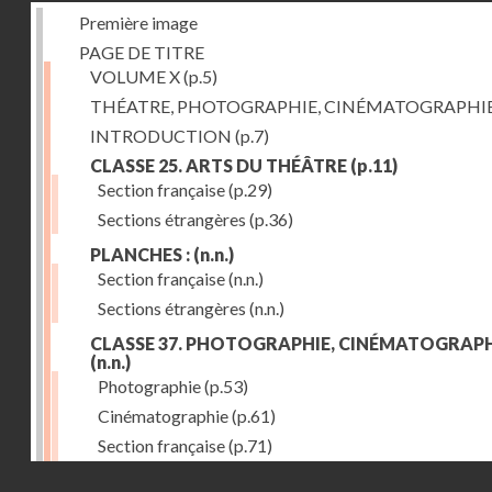
Première image
PAGE DE TITRE
VOLUME X
(p.5)
THÉATRE, PHOTOGRAPHIE, CINÉMATOGRAPHI
INTRODUCTION
(p.7)
CLASSE 25. ARTS DU THÉÂTRE
(p.11)
Section française
(p.29)
Sections étrangères
(p.36)
PLANCHES :
(n.n.)
Section française
(n.n.)
Sections étrangères
(n.n.)
CLASSE 37. PHOTOGRAPHIE, CINÉMATOGRAPH
(n.n.)
Photographie
(p.53)
Cinématographie
(p.61)
Section française
(p.71)
Droits réservés - CNAM
Sections étrangères
(p.84)