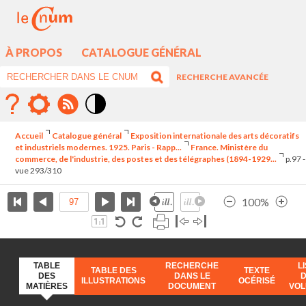
À PROPOS
CATALOGUE GÉNÉRAL
RECHERCHE AVANCÉE
Mode
contraste
Accueil
Catalogue général
Exposition internationale des arts décoratifs
élévé
et industriels modernes. 1925. Paris - Rapp...
France. Ministère du
commerce, de l'industrie, des postes et des télégraphes (1894-1929...
p.97 -
vue 293/310
100%
TABLE
RECHERCHE
L
TABLE DES
TEXTE
DES
DANS LE
ILLUSTRATIONS
OCÉRISÉ
MATIÈRES
DOCUMENT
VO