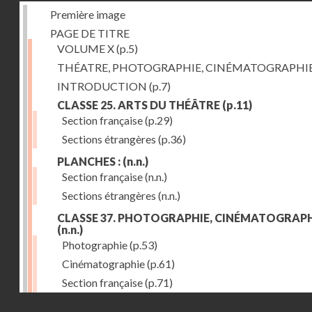
Première image
PAGE DE TITRE
VOLUME X
(p.5)
THÉATRE, PHOTOGRAPHIE, CINÉMATOGRAPHI
INTRODUCTION
(p.7)
CLASSE 25. ARTS DU THÉÂTRE
(p.11)
Section française
(p.29)
Sections étrangères
(p.36)
PLANCHES :
(n.n.)
Section française
(n.n.)
Sections étrangères
(n.n.)
CLASSE 37. PHOTOGRAPHIE, CINÉMATOGRAPH
(n.n.)
Photographie
(p.53)
Cinématographie
(p.61)
Section française
(p.71)
Droits réservés - CNAM
Sections étrangères
(p.84)