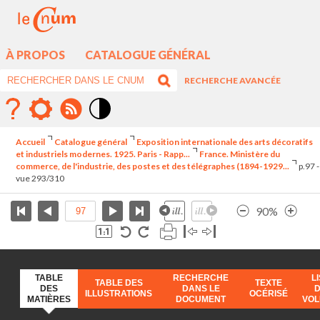
À PROPOS
CATALOGUE GÉNÉRAL
RECHERCHE AVANCÉE
Mode
contraste
Accueil
Catalogue général
Exposition internationale des arts décoratifs
élévé
et industriels modernes. 1925. Paris - Rapp...
France. Ministère du
commerce, de l'industrie, des postes et des télégraphes (1894-1929...
p.97 -
vue 293/310
90%
TABLE
RECHERCHE
L
TABLE DES
TEXTE
DES
DANS LE
ILLUSTRATIONS
OCÉRISÉ
MATIÈRES
DOCUMENT
VO