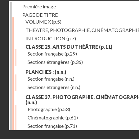
Première image
PAGE DE TITRE
VOLUME X
(p.5)
THÉATRE, PHOTOGRAPHIE, CINÉMATOGRAPHI
INTRODUCTION
(p.7)
CLASSE 25. ARTS DU THÉÂTRE
(p.11)
Section française
(p.29)
Sections étrangères
(p.36)
PLANCHES :
(n.n.)
Section française
(n.n.)
Sections étrangères
(n.n.)
CLASSE 37. PHOTOGRAPHIE, CINÉMATOGRAPH
(n.n.)
Photographie
(p.53)
Cinématographie
(p.61)
Section française
(p.71)
Droits réservés - CNAM
Sections étrangères
(p.84)