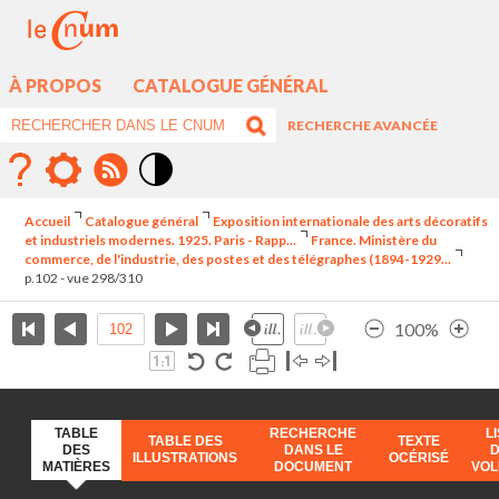
À PROPOS
CATALOGUE GÉNÉRAL
RECHERCHE AVANCÉE
Mode
contraste
Accueil
Catalogue général
Exposition internationale des arts décoratifs
élévé
et industriels modernes. 1925. Paris - Rapp...
France. Ministère du
commerce, de l'industrie, des postes et des télégraphes (1894-1929...
p.102 - vue 298/310
100%
TABLE
RECHERCHE
L
TABLE DES
TEXTE
DES
DANS LE
ILLUSTRATIONS
OCÉRISÉ
MATIÈRES
DOCUMENT
VO