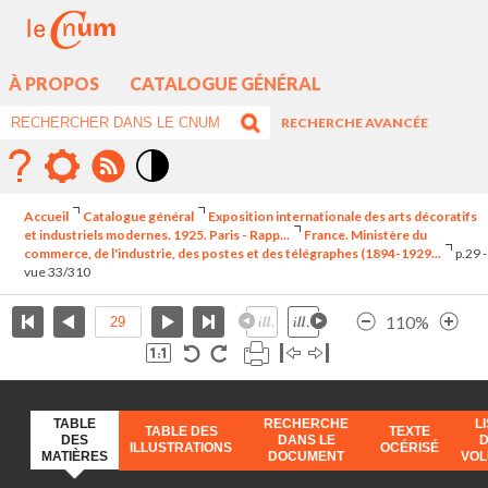
À PROPOS
CATALOGUE GÉNÉRAL
RECHERCHE AVANCÉE
Mode
contraste
Accueil
Catalogue général
Exposition internationale des arts décoratifs
élévé
et industriels modernes. 1925. Paris - Rapp...
France. Ministère du
commerce, de l'industrie, des postes et des télégraphes (1894-1929...
p.29 -
vue 33/310
110%
TABLE
RECHERCHE
L
TABLE DES
TEXTE
DES
DANS LE
ILLUSTRATIONS
OCÉRISÉ
MATIÈRES
DOCUMENT
VO