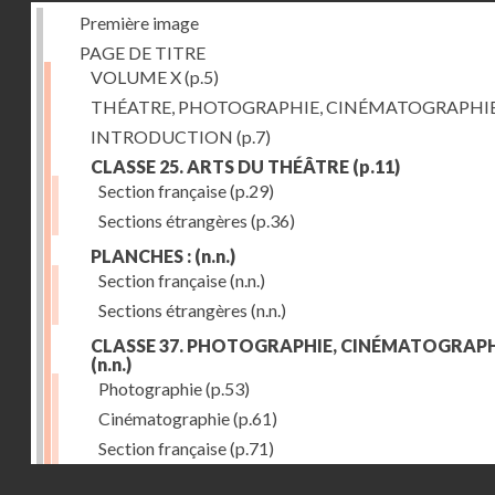
Première image
PAGE DE TITRE
VOLUME X
(p.5)
THÉATRE, PHOTOGRAPHIE, CINÉMATOGRAPHI
INTRODUCTION
(p.7)
CLASSE 25. ARTS DU THÉÂTRE
(p.11)
Section française
(p.29)
Sections étrangères
(p.36)
PLANCHES :
(n.n.)
Section française
(n.n.)
Sections étrangères
(n.n.)
CLASSE 37. PHOTOGRAPHIE, CINÉMATOGRAPH
(n.n.)
Photographie
(p.53)
Cinématographie
(p.61)
Section française
(p.71)
Droits réservés - CNAM
Sections étrangères
(p.84)