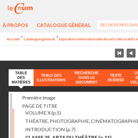
À PROPOS
CATALOGUE GÉNÉRAL
Accueil
Catalogue général
Exposition internationale des arts décoratifs e
TABLE
RECHERCHE
L
TABLE DES
TEXTE
DES
DANS LE
ILLUSTRATIONS
OCÉRISÉ
MATIÈRES
DOCUMENT
VO
Première image
PAGE DE TITRE
VOLUME X
(p.5)
THÉATRE, PHOTOGRAPHIE, CINÉMATOGRAPHI
INTRODUCTION
(p.7)
CLASSE 25. ARTS DU THÉÂTRE
(p.11)