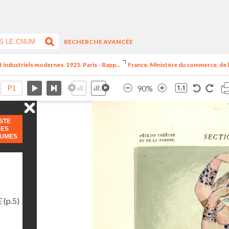
RECHERCHE AVANCÉE
t industriels modernes. 1925. Paris - Rapp...
France. Ministère du commerce, de l
90%
ISTE
DES
LUMES
E
(p.5)