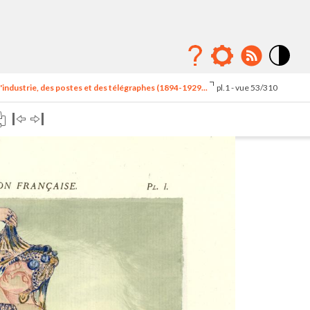
Mode
contraste
'industrie, des postes et des télégraphes (1894-1929...
pl.1 - vue 53/310
élévé