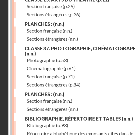
Section française
(p.29)
Sections étrangères
(p.36)
PLANCHES :
(n.n.)
Section française
(n.n.)
Sections étrangères
(n.n.)
CLASSE 37. PHOTOGRAPHIE, CINÉMATOGRAPH
(n.n.)
Photographie
(p.53)
Cinématographie
(p.61)
Section française
(p.71)
Sections étrangères
(p.84)
PLANCHES :
(n.n.)
Section française
(n.n.)
Sections étrangères
(n.n.)
BIBLIOGRAPHIE, RÉPERTOIRE ET TABLES
(n.n.)
Bibliographie
(p.93)
Répertoire alphabétique des exposants cités dans le