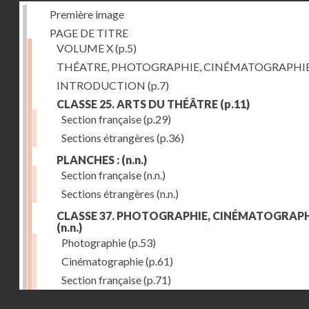
Première image
PAGE DE TITRE
VOLUME X
(p.5)
THÉATRE, PHOTOGRAPHIE, CINÉMATOGRAPHI
INTRODUCTION
(p.7)
CLASSE 25. ARTS DU THÉÂTRE
(p.11)
Section française
(p.29)
Sections étrangères
(p.36)
PLANCHES :
(n.n.)
Section française
(n.n.)
Sections étrangères
(n.n.)
CLASSE 37. PHOTOGRAPHIE, CINÉMATOGRAPH
(n.n.)
Photographie
(p.53)
Cinématographie
(p.61)
Section française
(p.71)
Droits réservés - CNAM
Sections étrangères
(p.84)