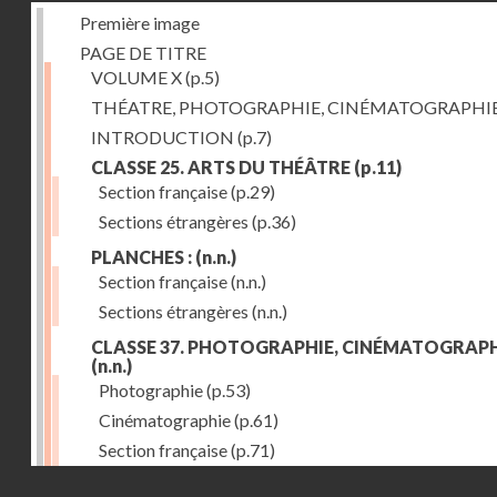
Première image
PAGE DE TITRE
VOLUME X
(p.5)
THÉATRE, PHOTOGRAPHIE, CINÉMATOGRAPHI
INTRODUCTION
(p.7)
CLASSE 25. ARTS DU THÉÂTRE
(p.11)
Section française
(p.29)
Sections étrangères
(p.36)
PLANCHES :
(n.n.)
Section française
(n.n.)
Sections étrangères
(n.n.)
CLASSE 37. PHOTOGRAPHIE, CINÉMATOGRAPH
(n.n.)
Photographie
(p.53)
Cinématographie
(p.61)
Section française
(p.71)
Droits réservés - CNAM
Sections étrangères
(p.84)