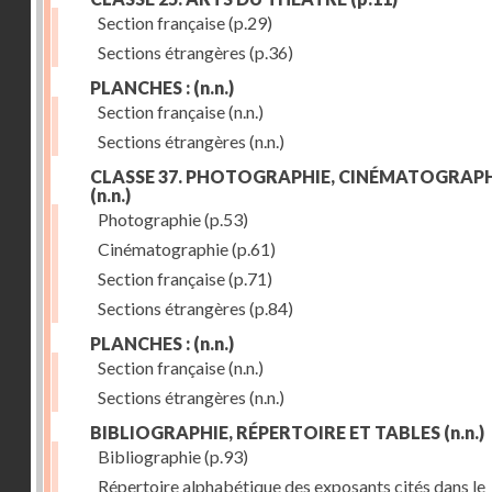
Section française
(p.29)
Sections étrangères
(p.36)
PLANCHES :
(n.n.)
Section française
(n.n.)
Sections étrangères
(n.n.)
CLASSE 37. PHOTOGRAPHIE, CINÉMATOGRAPH
(n.n.)
Photographie
(p.53)
Cinématographie
(p.61)
Section française
(p.71)
Sections étrangères
(p.84)
PLANCHES :
(n.n.)
Section française
(n.n.)
Sections étrangères
(n.n.)
BIBLIOGRAPHIE, RÉPERTOIRE ET TABLES
(n.n.)
Bibliographie
(p.93)
Répertoire alphabétique des exposants cités dans le