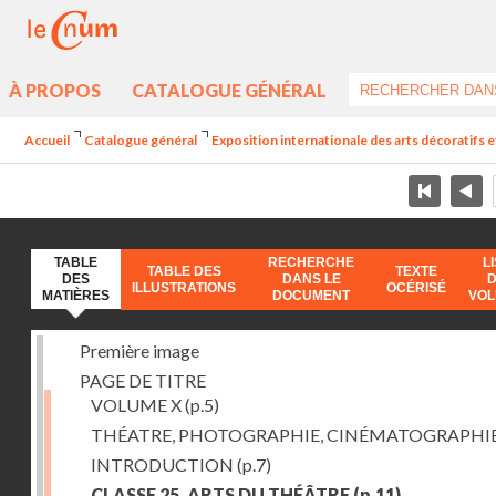
À PROPOS
CATALOGUE GÉNÉRAL
Accueil
Catalogue général
Exposition internationale des arts décoratifs e
TABLE
RECHERCHE
L
TABLE DES
TEXTE
DES
DANS LE
ILLUSTRATIONS
OCÉRISÉ
MATIÈRES
DOCUMENT
VO
Première image
PAGE DE TITRE
VOLUME X
(p.5)
THÉATRE, PHOTOGRAPHIE, CINÉMATOGRAPHI
INTRODUCTION
(p.7)
CLASSE 25. ARTS DU THÉÂTRE
(p.11)