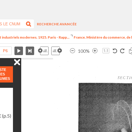
RECHERCHE AVANCÉE
t industriels modernes. 1925. Paris - Rapp...
France. Ministère du commerce, de l
100%
ISTE
DES
LUMES
E
(p.5)