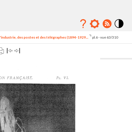
Mode
contraste
'industrie, des postes et des télégraphes (1894-1929...
pl.6 - vue 63/310
élévé