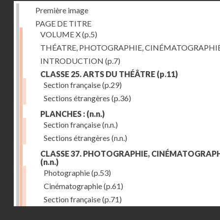
Première image
PAGE DE TITRE
VOLUME X
(p.5)
THÉATRE, PHOTOGRAPHIE, CINÉMATOGRAPHI
INTRODUCTION
(p.7)
CLASSE 25. ARTS DU THÉÂTRE
(p.11)
Section française
(p.29)
Sections étrangères
(p.36)
PLANCHES :
(n.n.)
Section française
(n.n.)
Sections étrangères
(n.n.)
CLASSE 37. PHOTOGRAPHIE, CINÉMATOGRAPH
(n.n.)
Photographie
(p.53)
Cinématographie
(p.61)
Section française
(p.71)
Droits réservés - CNAM
Sections étrangères
(p.84)