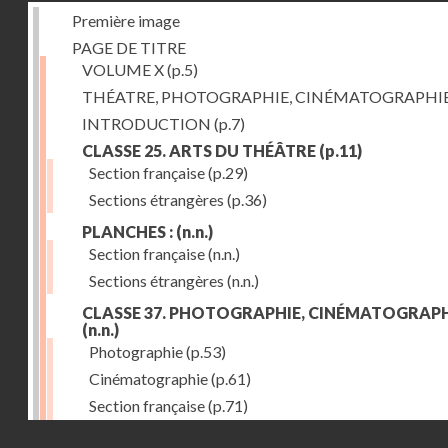
Première image
PAGE DE TITRE
VOLUME X
(p.5)
THÉATRE, PHOTOGRAPHIE, CINÉMATOGRAPHI
INTRODUCTION
(p.7)
CLASSE 25. ARTS DU THÉÂTRE
(p.11)
Section française
(p.29)
Sections étrangères
(p.36)
PLANCHES :
(n.n.)
Section française
(n.n.)
Sections étrangères
(n.n.)
CLASSE 37. PHOTOGRAPHIE, CINÉMATOGRAPH
(n.n.)
Photographie
(p.53)
Cinématographie
(p.61)
Section française
(p.71)
Droits réservés - CNAM
Sections étrangères
(p.84)