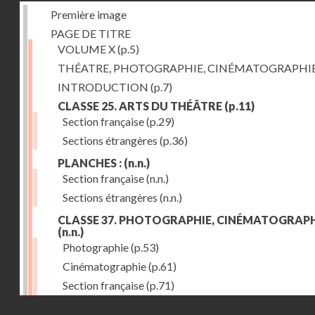
Première image
PAGE DE TITRE
VOLUME X
(p.5)
THÉATRE, PHOTOGRAPHIE, CINÉMATOGRAPHI
INTRODUCTION
(p.7)
CLASSE 25. ARTS DU THÉÂTRE
(p.11)
Section française
(p.29)
Sections étrangères
(p.36)
PLANCHES :
(n.n.)
Section française
(n.n.)
Sections étrangères
(n.n.)
CLASSE 37. PHOTOGRAPHIE, CINÉMATOGRAPH
(n.n.)
Photographie
(p.53)
Cinématographie
(p.61)
Section française
(p.71)
Droits réservés - CNAM
Sections étrangères
(p.84)