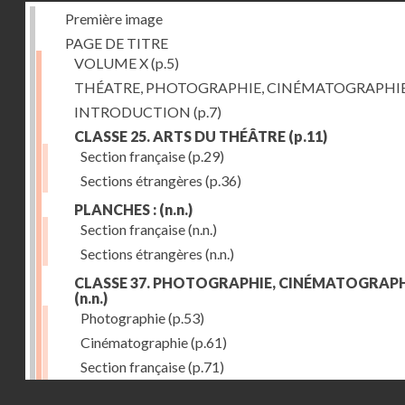
Première image
PAGE DE TITRE
VOLUME X
(p.5)
THÉATRE, PHOTOGRAPHIE, CINÉMATOGRAPHI
INTRODUCTION
(p.7)
CLASSE 25. ARTS DU THÉÂTRE
(p.11)
Section française
(p.29)
Sections étrangères
(p.36)
PLANCHES :
(n.n.)
Section française
(n.n.)
Sections étrangères
(n.n.)
CLASSE 37. PHOTOGRAPHIE, CINÉMATOGRAPH
(n.n.)
Photographie
(p.53)
Cinématographie
(p.61)
Section française
(p.71)
Droits réservés - CNAM
Sections étrangères
(p.84)