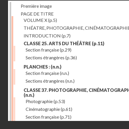
Première image
PAGE DE TITRE
VOLUME X
(p.5)
THÉATRE, PHOTOGRAPHIE, CINÉMATOGRAPHI
INTRODUCTION
(p.7)
CLASSE 25. ARTS DU THÉÂTRE
(p.11)
Section française
(p.29)
Sections étrangères
(p.36)
PLANCHES :
(n.n.)
Section française
(n.n.)
Sections étrangères
(n.n.)
CLASSE 37. PHOTOGRAPHIE, CINÉMATOGRAPH
(n.n.)
Photographie
(p.53)
Cinématographie
(p.61)
Section française
(p.71)
Droits réservés - CNAM
Sections étrangères
(p.84)