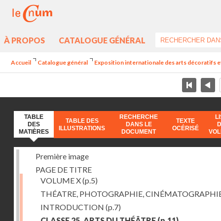
À PROPOS
CATALOGUE GÉNÉRAL
Accueil
Catalogue général
Exposition internationale des arts décoratifs e
TABLE
RECHERCHE
L
TABLE DES
TEXTE
DES
DANS LE
ILLUSTRATIONS
OCÉRISÉ
MATIÈRES
DOCUMENT
VO
Première image
PAGE DE TITRE
VOLUME X
(p.5)
THÉATRE, PHOTOGRAPHIE, CINÉMATOGRAPHI
INTRODUCTION
(p.7)
CLASSE 25. ARTS DU THÉÂTRE
(p.11)