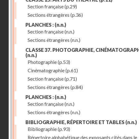
Section française
(p.29)
Sections étrangères
(p.36)
PLANCHES :
(n.n.)
Section française
(n.n.)
Sections étrangères
(n.n.)
CLASSE 37. PHOTOGRAPHIE, CINÉMATOGRAPH
(n.n.)
Photographie
(p.53)
Cinématographie
(p.61)
Section française
(p.71)
Sections étrangères
(p.84)
PLANCHES :
(n.n.)
Section française
(n.n.)
Sections étrangères
(n.n.)
BIBLIOGRAPHIE, RÉPERTOIRE ET TABLES
(n.n.)
Bibliographie
(p.93)
Répertoire alphabétique des exposants cités dans le