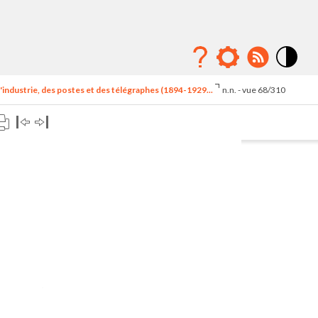
Mode
contraste
'industrie, des postes et des télégraphes (1894-1929...
n.n. - vue 68/310
élévé