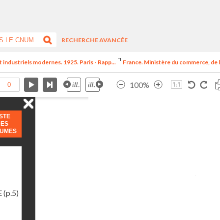
RECHERCHE AVANCÉE
t industriels modernes. 1925. Paris - Rapp...
France. Ministère du commerce, de l
100%
ISTE
DES
LUMES
E
(p.5)