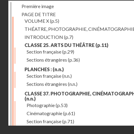
Première image
PAGE DE TITRE
VOLUME X
(p.5)
THÉATRE, PHOTOGRAPHIE, CINÉMATOGRAPHI
INTRODUCTION
(p.7)
CLASSE 25. ARTS DU THÉÂTRE
(p.11)
Section française
(p.29)
Sections étrangères
(p.36)
PLANCHES :
(n.n.)
Section française
(n.n.)
Sections étrangères
(n.n.)
CLASSE 37. PHOTOGRAPHIE, CINÉMATOGRAPH
(n.n.)
Photographie
(p.53)
Cinématographie
(p.61)
Section française
(p.71)
Droits réservés - CNAM
Sections étrangères
(p.84)