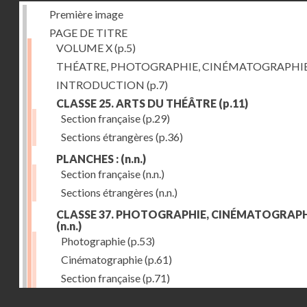
Première image
PAGE DE TITRE
VOLUME X
(p.5)
THÉATRE, PHOTOGRAPHIE, CINÉMATOGRAPHI
INTRODUCTION
(p.7)
CLASSE 25. ARTS DU THÉÂTRE
(p.11)
Section française
(p.29)
Sections étrangères
(p.36)
PLANCHES :
(n.n.)
Section française
(n.n.)
Sections étrangères
(n.n.)
CLASSE 37. PHOTOGRAPHIE, CINÉMATOGRAPH
(n.n.)
Photographie
(p.53)
Cinématographie
(p.61)
Section française
(p.71)
Droits réservés - CNAM
Sections étrangères
(p.84)