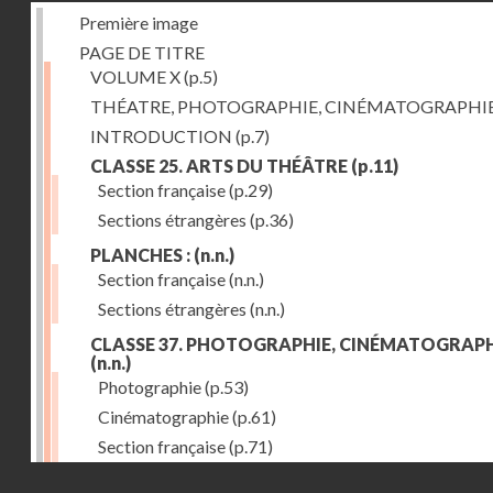
Première image
PAGE DE TITRE
VOLUME X
(p.5)
THÉATRE, PHOTOGRAPHIE, CINÉMATOGRAPHI
INTRODUCTION
(p.7)
CLASSE 25. ARTS DU THÉÂTRE
(p.11)
Section française
(p.29)
Sections étrangères
(p.36)
PLANCHES :
(n.n.)
Section française
(n.n.)
Sections étrangères
(n.n.)
CLASSE 37. PHOTOGRAPHIE, CINÉMATOGRAPH
(n.n.)
Photographie
(p.53)
Cinématographie
(p.61)
Section française
(p.71)
Droits réservés - CNAM
Sections étrangères
(p.84)