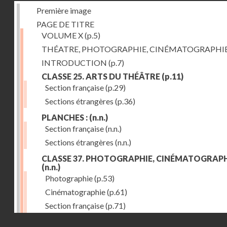
Première image
PAGE DE TITRE
VOLUME X
(p.5)
THÉATRE, PHOTOGRAPHIE, CINÉMATOGRAPHI
INTRODUCTION
(p.7)
CLASSE 25. ARTS DU THÉÂTRE
(p.11)
Section française
(p.29)
Sections étrangères
(p.36)
PLANCHES :
(n.n.)
Section française
(n.n.)
Sections étrangères
(n.n.)
CLASSE 37. PHOTOGRAPHIE, CINÉMATOGRAPH
(n.n.)
Photographie
(p.53)
Cinématographie
(p.61)
Section française
(p.71)
Droits réservés - CNAM
Sections étrangères
(p.84)