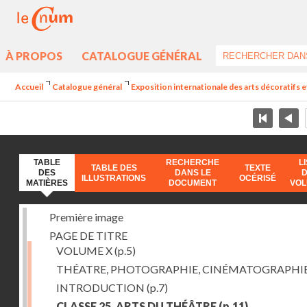
À PROPOS
CATALOGUE GÉNÉRAL
Accueil
Catalogue général
Exposition internationale des arts décoratifs e
TABLE
RECHERCHE
L
TABLE DES
TEXTE
DES
DANS LE
ILLUSTRATIONS
OCÉRISÉ
MATIÈRES
DOCUMENT
VO
Première image
PAGE DE TITRE
VOLUME X
(p.5)
THÉATRE, PHOTOGRAPHIE, CINÉMATOGRAPHI
INTRODUCTION
(p.7)
CLASSE 25. ARTS DU THÉÂTRE
(p.11)