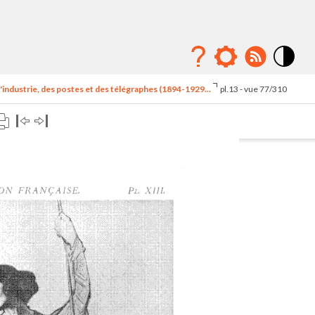
Mode
contraste
'industrie, des postes et des télégraphes (1894-1929...
pl.13 - vue 77/310
élévé