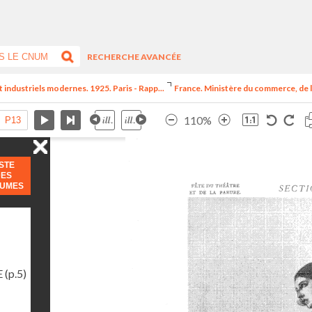
RECHERCHE AVANCÉE
t industriels modernes. 1925. Paris - Rapp...
France. Ministère du commerce, de l
110%
ISTE
DES
LUMES
E
(p.5)