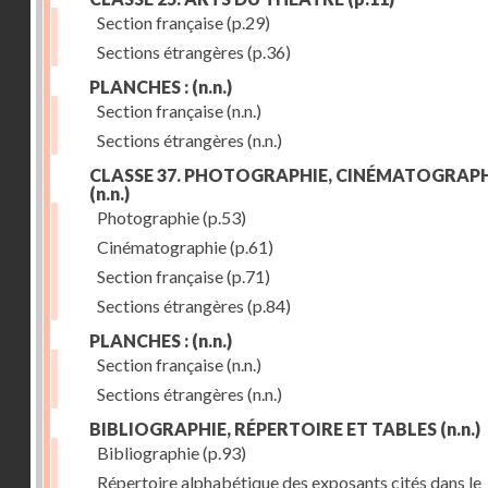
Section française
(p.29)
Sections étrangères
(p.36)
PLANCHES :
(n.n.)
Section française
(n.n.)
Sections étrangères
(n.n.)
CLASSE 37. PHOTOGRAPHIE, CINÉMATOGRAPH
(n.n.)
Photographie
(p.53)
Cinématographie
(p.61)
Section française
(p.71)
Sections étrangères
(p.84)
PLANCHES :
(n.n.)
Section française
(n.n.)
Sections étrangères
(n.n.)
BIBLIOGRAPHIE, RÉPERTOIRE ET TABLES
(n.n.)
Bibliographie
(p.93)
Répertoire alphabétique des exposants cités dans le