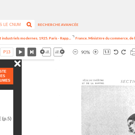
RECHERCHE AVANCÉE
t industriels modernes. 1925. Paris - Rapp...
France. Ministère du commerce, de l
90%
ISTE
DES
LUMES
E
(p.5)