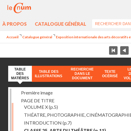
À PROPOS
CATALOGUE GÉNÉRAL
Accueil
Catalogue général
Exposition internationale des arts décoratifs e
TABLE
RECHERCHE
L
TABLE DES
TEXTE
DES
DANS LE
ILLUSTRATIONS
OCÉRISÉ
MATIÈRES
DOCUMENT
VO
Première image
PAGE DE TITRE
VOLUME X
(p.5)
THÉATRE, PHOTOGRAPHIE, CINÉMATOGRAPHI
INTRODUCTION
(p.7)
CLASSE 25. ARTS DU THÉÂTRE
(p.11)