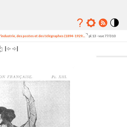
Mode
contraste
'industrie, des postes et des télégraphes (1894-1929...
pl.13 - vue 77/310
élévé