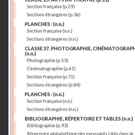
Section française
(p.29)
Sections étrangères
(p.36)
PLANCHES :
(n.n.)
Section française
(n.n.)
Sections étrangères
(n.n.)
CLASSE 37. PHOTOGRAPHIE, CINÉMATOGRAPH
(n.n.)
Photographie
(p.53)
Cinématographie
(p.61)
Section française
(p.71)
Sections étrangères
(p.84)
PLANCHES :
(n.n.)
Section française
(n.n.)
Sections étrangères
(n.n.)
BIBLIOGRAPHIE, RÉPERTOIRE ET TABLES
(n.n.)
Bibliographie
(p.93)
Répertoire alphabétique des exposants cités dans le