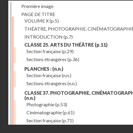
Première image
PAGE DE TITRE
VOLUME X
(p.5)
THÉATRE, PHOTOGRAPHIE, CINÉMATOGRAPHI
INTRODUCTION
(p.7)
CLASSE 25. ARTS DU THÉÂTRE
(p.11)
Section française
(p.29)
Sections étrangères
(p.36)
PLANCHES :
(n.n.)
Section française
(n.n.)
Sections étrangères
(n.n.)
CLASSE 37. PHOTOGRAPHIE, CINÉMATOGRAPH
(n.n.)
Photographie
(p.53)
Cinématographie
(p.61)
Section française
(p.71)
Droits réservés - CNAM
Sections étrangères
(p.84)