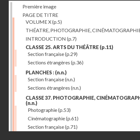
Première image
PAGE DE TITRE
VOLUME X
(p.5)
THÉATRE, PHOTOGRAPHIE, CINÉMATOGRAPHI
INTRODUCTION
(p.7)
CLASSE 25. ARTS DU THÉÂTRE
(p.11)
Section française
(p.29)
Sections étrangères
(p.36)
PLANCHES :
(n.n.)
Section française
(n.n.)
Sections étrangères
(n.n.)
CLASSE 37. PHOTOGRAPHIE, CINÉMATOGRAPH
(n.n.)
Photographie
(p.53)
Cinématographie
(p.61)
Section française
(p.71)
Droits réservés - CNAM
Sections étrangères
(p.84)