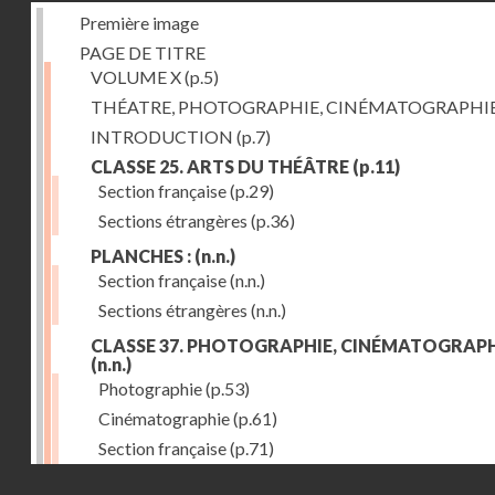
Première image
PAGE DE TITRE
VOLUME X
(p.5)
THÉATRE, PHOTOGRAPHIE, CINÉMATOGRAPHI
INTRODUCTION
(p.7)
CLASSE 25. ARTS DU THÉÂTRE
(p.11)
Section française
(p.29)
Sections étrangères
(p.36)
PLANCHES :
(n.n.)
Section française
(n.n.)
Sections étrangères
(n.n.)
CLASSE 37. PHOTOGRAPHIE, CINÉMATOGRAPH
(n.n.)
Photographie
(p.53)
Cinématographie
(p.61)
Section française
(p.71)
Droits réservés - CNAM
Sections étrangères
(p.84)