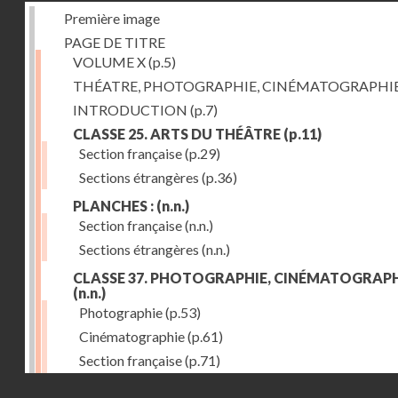
Première image
PAGE DE TITRE
VOLUME X
(p.5)
THÉATRE, PHOTOGRAPHIE, CINÉMATOGRAPHI
INTRODUCTION
(p.7)
CLASSE 25. ARTS DU THÉÂTRE
(p.11)
Section française
(p.29)
Sections étrangères
(p.36)
PLANCHES :
(n.n.)
Section française
(n.n.)
Sections étrangères
(n.n.)
CLASSE 37. PHOTOGRAPHIE, CINÉMATOGRAPH
(n.n.)
Photographie
(p.53)
Cinématographie
(p.61)
Section française
(p.71)
Droits réservés - CNAM
Sections étrangères
(p.84)