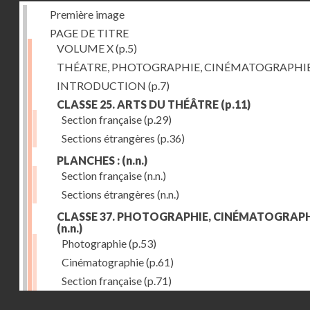
Première image
PAGE DE TITRE
VOLUME X
(p.5)
THÉATRE, PHOTOGRAPHIE, CINÉMATOGRAPHI
INTRODUCTION
(p.7)
CLASSE 25. ARTS DU THÉÂTRE
(p.11)
Section française
(p.29)
Sections étrangères
(p.36)
PLANCHES :
(n.n.)
Section française
(n.n.)
Sections étrangères
(n.n.)
CLASSE 37. PHOTOGRAPHIE, CINÉMATOGRAPH
(n.n.)
Photographie
(p.53)
Cinématographie
(p.61)
Section française
(p.71)
Droits réservés - CNAM
Sections étrangères
(p.84)