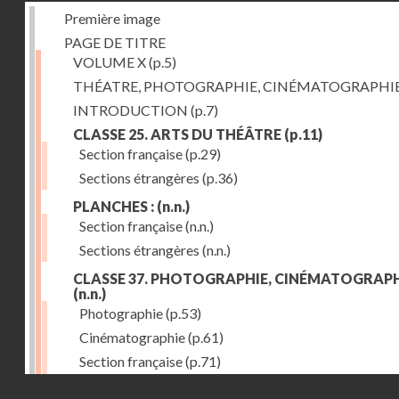
Première image
PAGE DE TITRE
VOLUME X
(p.5)
THÉATRE, PHOTOGRAPHIE, CINÉMATOGRAPHI
INTRODUCTION
(p.7)
CLASSE 25. ARTS DU THÉÂTRE
(p.11)
Section française
(p.29)
Sections étrangères
(p.36)
PLANCHES :
(n.n.)
Section française
(n.n.)
Sections étrangères
(n.n.)
CLASSE 37. PHOTOGRAPHIE, CINÉMATOGRAPH
(n.n.)
Photographie
(p.53)
Cinématographie
(p.61)
Section française
(p.71)
Droits réservés - CNAM
Sections étrangères
(p.84)