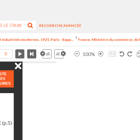
RECHERCHE AVANCÉE
t industriels modernes. 1925. Paris - Rapp...
France. Ministère du commerce, de l
100%
ISTE
DES
LUMES
E
(p.5)