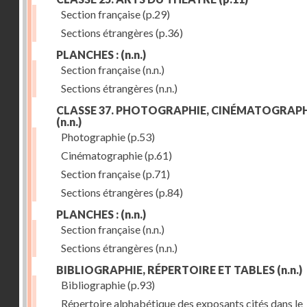
Section française
(p.29)
Sections étrangères
(p.36)
PLANCHES :
(n.n.)
Section française
(n.n.)
Sections étrangères
(n.n.)
CLASSE 37. PHOTOGRAPHIE, CINÉMATOGRAPH
(n.n.)
Photographie
(p.53)
Cinématographie
(p.61)
Section française
(p.71)
Sections étrangères
(p.84)
PLANCHES :
(n.n.)
Section française
(n.n.)
Sections étrangères
(n.n.)
BIBLIOGRAPHIE, RÉPERTOIRE ET TABLES
(n.n.)
Bibliographie
(p.93)
Répertoire alphabétique des exposants cités dans le