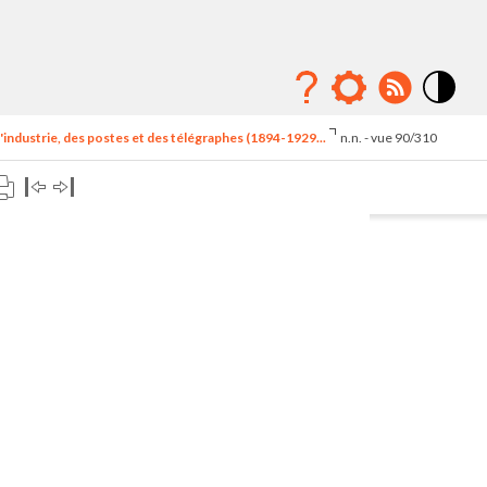
Mode
contraste
'industrie, des postes et des télégraphes (1894-1929...
n.n. - vue 90/310
élévé