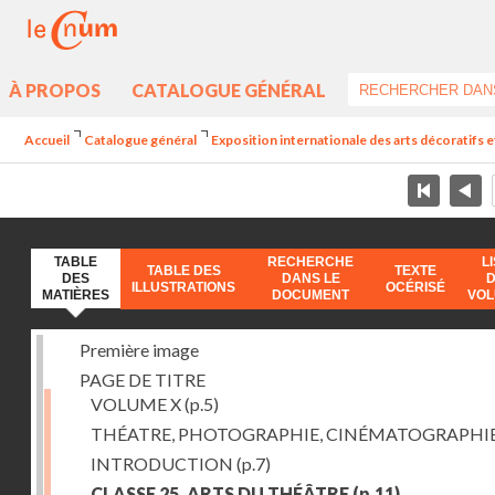
À PROPOS
CATALOGUE GÉNÉRAL
Accueil
Catalogue général
Exposition internationale des arts décoratifs e
TABLE
RECHERCHE
L
TABLE DES
TEXTE
DES
DANS LE
ILLUSTRATIONS
OCÉRISÉ
MATIÈRES
DOCUMENT
VO
Première image
PAGE DE TITRE
VOLUME X
(p.5)
THÉATRE, PHOTOGRAPHIE, CINÉMATOGRAPHI
INTRODUCTION
(p.7)
CLASSE 25. ARTS DU THÉÂTRE
(p.11)