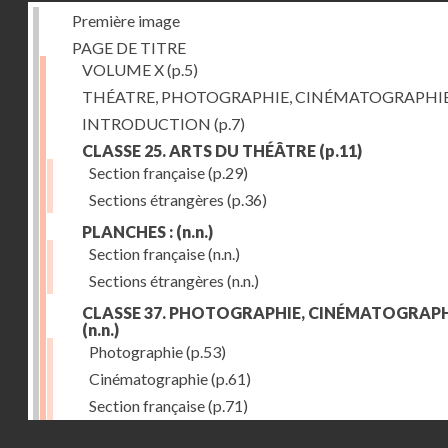
Première image
PAGE DE TITRE
VOLUME X
(p.5)
THÉATRE, PHOTOGRAPHIE, CINÉMATOGRAPHI
INTRODUCTION
(p.7)
CLASSE 25. ARTS DU THÉÂTRE
(p.11)
Section française
(p.29)
Sections étrangères
(p.36)
PLANCHES :
(n.n.)
Section française
(n.n.)
Sections étrangères
(n.n.)
CLASSE 37. PHOTOGRAPHIE, CINÉMATOGRAPH
(n.n.)
Photographie
(p.53)
Cinématographie
(p.61)
Section française
(p.71)
Droits réservés - CNAM
Sections étrangères
(p.84)