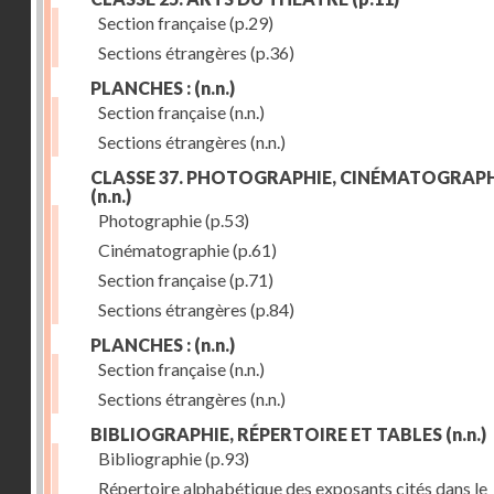
Section française
(p.29)
Sections étrangères
(p.36)
PLANCHES :
(n.n.)
Section française
(n.n.)
Sections étrangères
(n.n.)
CLASSE 37. PHOTOGRAPHIE, CINÉMATOGRAPH
(n.n.)
Photographie
(p.53)
Cinématographie
(p.61)
Section française
(p.71)
Sections étrangères
(p.84)
PLANCHES :
(n.n.)
Section française
(n.n.)
Sections étrangères
(n.n.)
BIBLIOGRAPHIE, RÉPERTOIRE ET TABLES
(n.n.)
Bibliographie
(p.93)
Répertoire alphabétique des exposants cités dans le