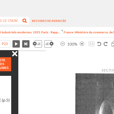
RECHERCHE AVANCÉE
t industriels modernes. 1925. Paris - Rapp...
France. Ministère du commerce, de l
100%
ISTE
DES
LUMES
E
(p.5)