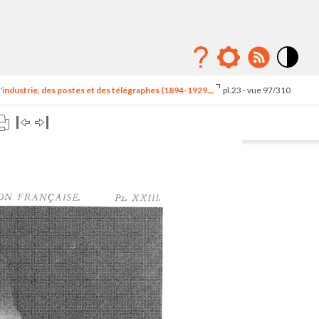
Mode
contraste
'industrie, des postes et des télégraphes (1894-1929...
pl.23 - vue 97/310
élévé