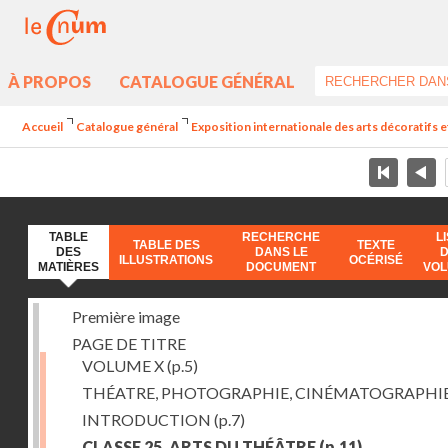
À PROPOS
CATALOGUE GÉNÉRAL
Accueil
Catalogue général
Exposition internationale des arts décoratifs e
TABLE
RECHERCHE
L
TABLE DES
TEXTE
DES
DANS LE
ILLUSTRATIONS
OCÉRISÉ
MATIÈRES
DOCUMENT
VO
Première image
PAGE DE TITRE
VOLUME X
(p.5)
THÉATRE, PHOTOGRAPHIE, CINÉMATOGRAPHI
INTRODUCTION
(p.7)
CLASSE 25. ARTS DU THÉÂTRE
(p.11)