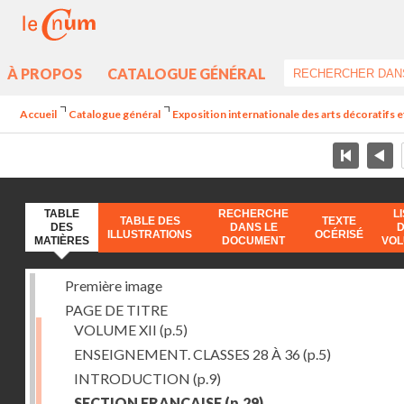
À PROPOS
CATALOGUE GÉNÉRAL
Accueil
Catalogue général
Exposition internationale des arts décoratifs e
TABLE
RECHERCHE
L
TABLE DES
TEXTE
DES
DANS LE
ILLUSTRATIONS
OCÉRISÉ
MATIÈRES
DOCUMENT
VO
Première image
PAGE DE TITRE
VOLUME XII
(p.5)
ENSEIGNEMENT. CLASSES 28 À 36
(p.5)
INTRODUCTION
(p.9)
SECTION FRANÇAISE
(p.29)