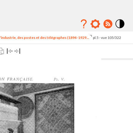
Mode
contraste
'industrie, des postes et des télégraphes (1894-1929...
pl.5 - vue 105/322
élévé