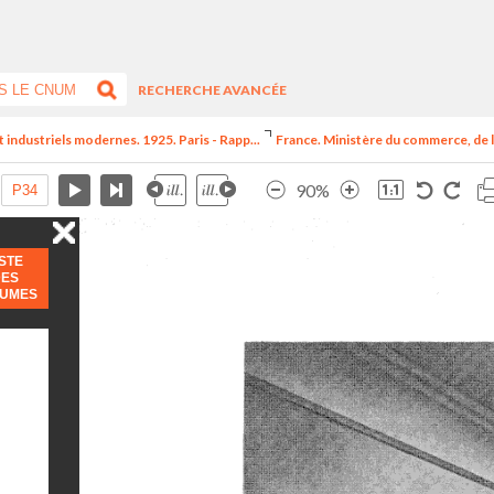
RECHERCHE AVANCÉE
t industriels modernes. 1925. Paris - Rapp...
France. Ministère du commerce, de l
90%
ISTE
DES
LUMES