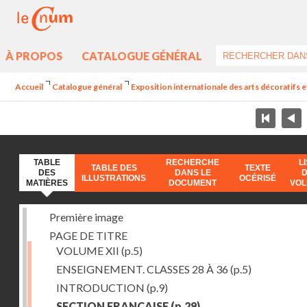
À PROPOS
CATALOGUE GÉNÉRAL
Accueil
Catalogue général
Exposition internationale des arts décoratifs e
TABLE
RECHERCHE
L
TABLE DES
TEXTE
DES
DANS LE
ILLUSTRATIONS
OCÉRISÉ
MATIÈRES
DOCUMENT
VO
Première image
PAGE DE TITRE
VOLUME XII
(p.5)
ENSEIGNEMENT. CLASSES 28 À 36
(p.5)
INTRODUCTION
(p.9)
SECTION FRANÇAISE
(p.29)