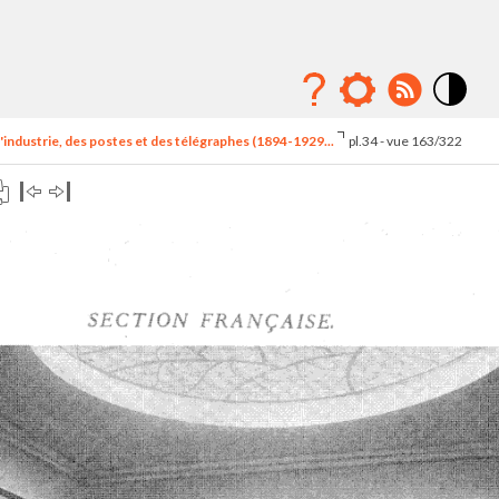
Mode
contraste
'industrie, des postes et des télégraphes (1894-1929...
pl.34 - vue 163/322
élévé