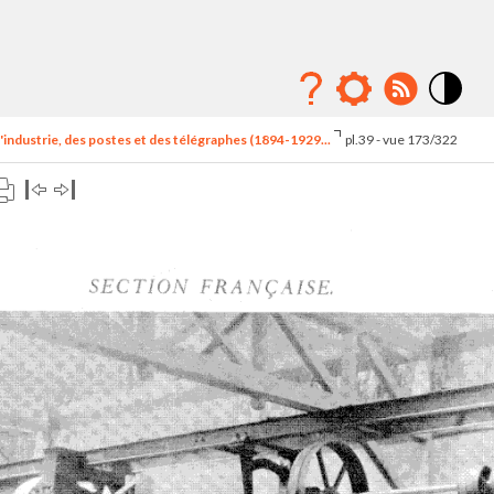
Mode
contraste
'industrie, des postes et des télégraphes (1894-1929...
pl.39 - vue 173/322
élévé