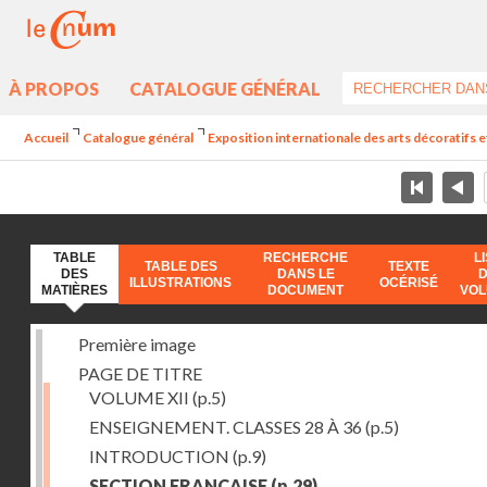
À PROPOS
CATALOGUE GÉNÉRAL
Accueil
Catalogue général
Exposition internationale des arts décoratifs e
TABLE
RECHERCHE
L
TABLE DES
TEXTE
DES
DANS LE
ILLUSTRATIONS
OCÉRISÉ
MATIÈRES
DOCUMENT
VO
Première image
PAGE DE TITRE
VOLUME XII
(p.5)
ENSEIGNEMENT. CLASSES 28 À 36
(p.5)
INTRODUCTION
(p.9)
SECTION FRANÇAISE
(p.29)