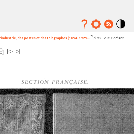
Mode
contraste
'industrie, des postes et des télégraphes (1894-1929...
pl.52 - vue 199/322
élévé