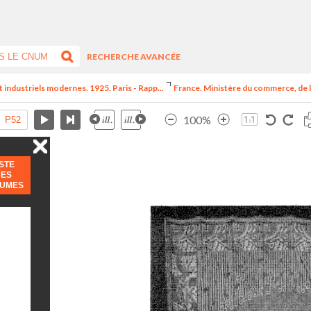
RECHERCHE AVANCÉE
t industriels modernes. 1925. Paris - Rapp...
France. Ministère du commerce, de l
100%
ISTE
DES
LUMES