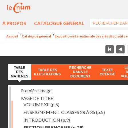
À PROPOS
CATALOGUE GÉNÉRAL
Accueil
Catalogue général
Exposition internationale des arts décoratifs e
TABLE
RECHERCHE
L
TABLE DES
TEXTE
DES
DANS LE
ILLUSTRATIONS
OCÉRISÉ
MATIÈRES
DOCUMENT
VO
Première image
PAGE DE TITRE
VOLUME XII
(p.5)
ENSEIGNEMENT. CLASSES 28 À 36
(p.5)
INTRODUCTION
(p.9)
SECTION FRANÇAISE
(p.29)