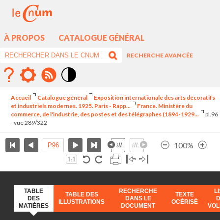
À PROPOS
CATALOGUE GÉNÉRAL
RECHERCHE AVANCÉE
Mode
contraste
Accueil
Catalogue général
Exposition internationale des arts décoratifs
élévé
et industriels modernes. 1925. Paris - Rapp...
France. Ministère du
commerce, de l'industrie, des postes et des télégraphes (1894-1929...
pl.96
- vue 289/322
100%
TABLE
RECHERCHE
L
TABLE DES
TEXTE
DES
DANS LE
ILLUSTRATIONS
OCÉRISÉ
MATIÈRES
DOCUMENT
VO