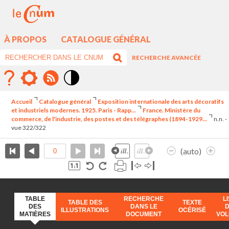
À PROPOS
CATALOGUE GÉNÉRAL
RECHERCHE AVANCÉE
Mode
contraste
Accueil
Catalogue général
Exposition internationale des arts décoratifs
élévé
et industriels modernes. 1925. Paris - Rapp...
France. Ministère du
commerce, de l'industrie, des postes et des télégraphes (1894-1929...
n.n. -
vue 322/322
(auto)
TABLE
RECHERCHE
L
TABLE DES
TEXTE
DES
DANS LE
ILLUSTRATIONS
OCÉRISÉ
MATIÈRES
DOCUMENT
VO