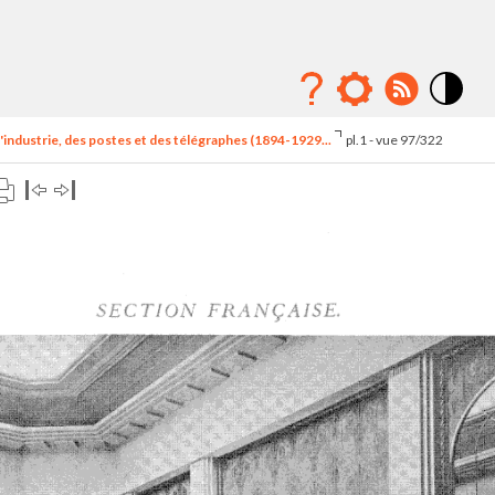
Mode
contraste
'industrie, des postes et des télégraphes (1894-1929...
pl.1 - vue 97/322
élévé