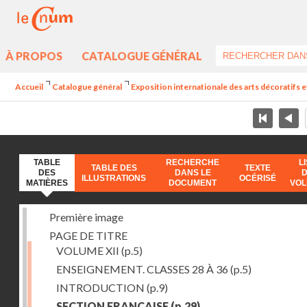
À PROPOS
CATALOGUE GÉNÉRAL
Accueil
Catalogue général
Exposition internationale des arts décoratifs e
TABLE
RECHERCHE
L
TABLE DES
TEXTE
DES
DANS LE
ILLUSTRATIONS
OCÉRISÉ
MATIÈRES
DOCUMENT
VO
Première image
PAGE DE TITRE
VOLUME XII
(p.5)
ENSEIGNEMENT. CLASSES 28 À 36
(p.5)
INTRODUCTION
(p.9)
SECTION FRANÇAISE
(p.29)