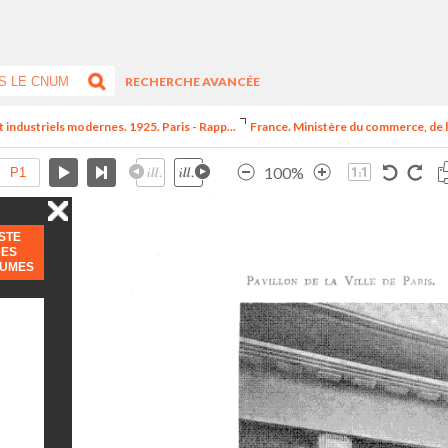
RECHERCHE AVANCÉE
t industriels modernes. 1925. Paris - Rapp...
France. Ministère du commerce, de l
100%
ISTE
DES
LUMES